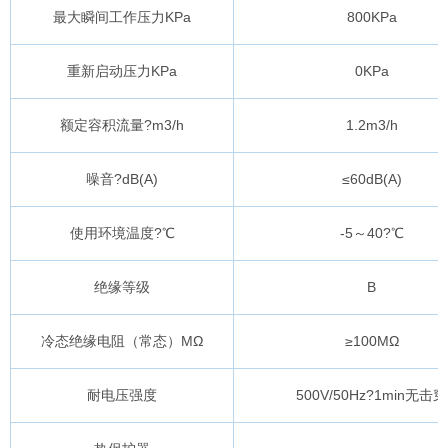
最大瞬间工作压力KPa
800KPa
重新启动压力KPa
0KPa
额定容积流量?m3/h
1.2m3/h
噪音?dB(A)
≤60dB(A)
使用环境温度?℃
-5～40?℃
绝缘等级
B
冷态绝缘电阻（常态）MΩ
≥100MΩ
耐电压强度
500V/50Hz?1min无击穿