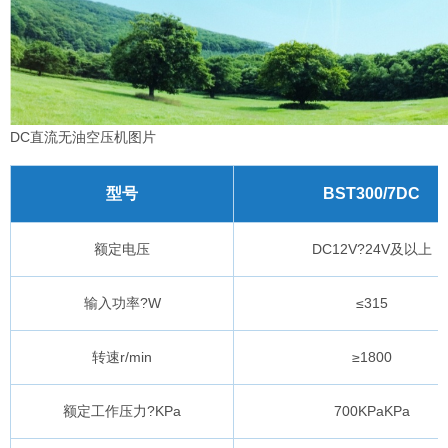
DC直流无油空压机图片
型号
BST300/7DC
额定电压
DC12V?24V及以上
输入功率?W
≤315
转速r/min
≥1800
额定工作压力?KPa
700KPaKPa