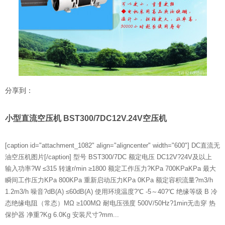
分享到：
小型直流空压机 BST300/7DC12V.24V空压机
[caption id="attachment_1082" align="aligncenter" width="600"] DC直流无
油空压机图片[/caption] 型号 BST300/7DC 额定电压 DC12V?24V及以上
输入功率?W ≤315 转速r/min ≥1800 额定工作压力?KPa 700KPaKPa 最大
瞬间工作压力KPa 800KPa 重新启动压力KPa 0KPa 额定容积流量?m3/h
1.2m3/h 噪音?dB(A) ≤60dB(A) 使用环境温度?℃ -5～40?℃ 绝缘等级 B 冷
态绝缘电阻（常态）MΩ ≥100MΩ 耐电压强度 500V/50Hz?1min无击穿 热
保护器 净重?Kg 6.0Kg 安装尺寸?mm...