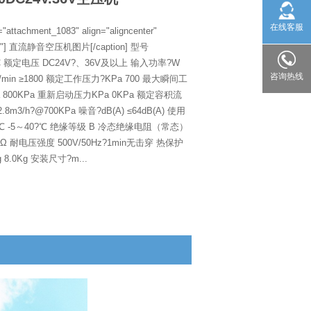
在线客服
d="attachment_1083" align="aligncenter"
00"] 直流静音空压机图片[/caption] 型号
DC 额定电压 DC24V?、36V及以上 输入功率?W
咨询热线
r/min ≥1800 额定工作压力?KPa 700 最大瞬间工
 800KPa 重新启动压力KPa 0KPa 额定容积流
2.8m3/h?@700KPa 噪音?dB(A) ≤64dB(A) 使用
 -5～40?℃ 绝缘等级 B 冷态绝缘电阻（常态）
MΩ 耐电压强度 500V/50Hz?1min无击穿 热保护
 8.0Kg 安装尺寸?m...