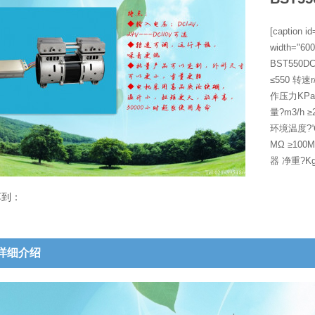
[caption i
width="6
BST550
≤550 转速
作压力KPa
量?m3/h ≥
环境温度?℃
MΩ ≥100
器 净重?Kg
享到：
详细介绍