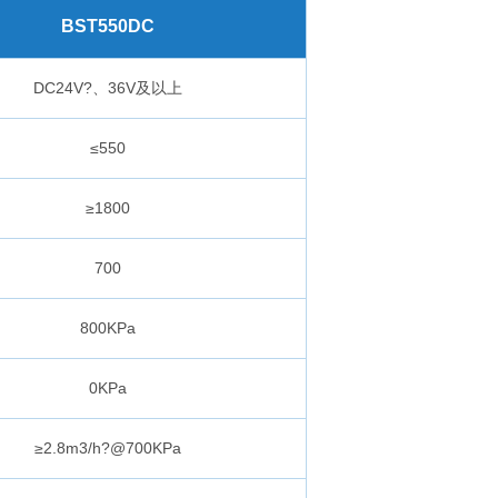
BST550DC
DC24V?、36V及以上
≤550
≥1800
700
800KPa
0KPa
≥2.8m3/h?@700KPa