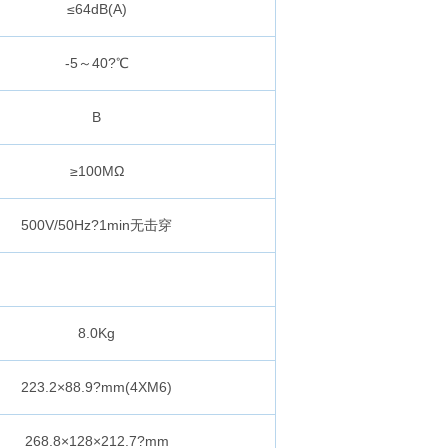
≤64dB(A)
-5～40?℃
B
≥100MΩ
500V/50Hz?1min无击穿
8.0Kg
223.2×88.9?mm(4XM6)
268.8×128×212.7?mm