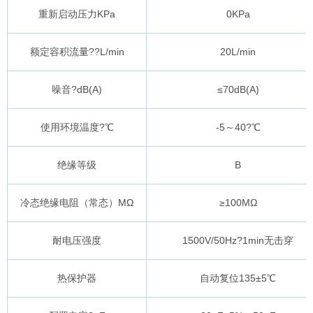
重新启动压力KPa
0KPa
额定容积流量??L/min
20L/min
噪音?dB(A)
≤70dB(A)
使用环境温度?℃
-5～40?℃
绝缘等级
B
冷态绝缘电阻（常态）MΩ
≥100MΩ
耐电压强度
1500V/50Hz?1min无击穿
热保护器
自动复位135±5℃