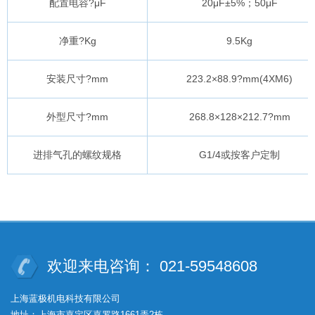
配置电容?μF
20μF±5%；50μF
净重?Kg
9.5Kg
安装尺寸?mm
223.2×88.9?mm(4XM6)
外型尺寸?mm
268.8×128×212.7?mm
进排气孔的螺纹规格
G1/4或按客户定制
欢迎来电咨询： 021-59548608
上海蓝极机电科技有限公司
地址：上海市嘉定区嘉罗路1661弄2栋